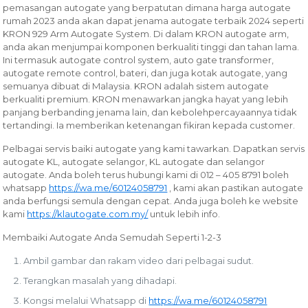
pemasangan autogate yang berpatutan dimana harga autogate
rumah 2023 anda akan dapat jenama autogate terbaik 2024 seperti
KRON 929 Arm Autogate System. Di dalam KRON autogate arm,
anda akan menjumpai komponen berkualiti tinggi dan tahan lama.
Ini termasuk autogate control system, auto gate transformer,
autogate remote control, bateri, dan juga kotak autogate, yang
semuanya dibuat di Malaysia. KRON adalah sistem autogate
berkualiti premium. KRON menawarkan jangka hayat yang lebih
panjang berbanding jenama lain, dan kebolehpercayaannya tidak
tertandingi. Ia memberikan ketenangan fikiran kepada customer.
Pelbagai servis baiki autogate yang kami tawarkan.
Dapatkan servis
autogate KL, autogate selangor, KL autogate dan selangor
autogate. Anda boleh terus hubungi kami di 012 – 405 8791 boleh
whatsapp
https://wa.me/60124058791
, kami akan pastikan autogate
anda berfungsi semula dengan cepat. Anda juga boleh ke website
kami
https://klautogate.com.my/
untuk lebih info.
Membaiki Autogate Anda Semudah Seperti 1-2-3
Ambil gambar dan rakam video dari pelbagai sudut.
Terangkan masalah yang dihadapi.
Kongsi melalui Whatsapp di
https://wa.me/60124058791