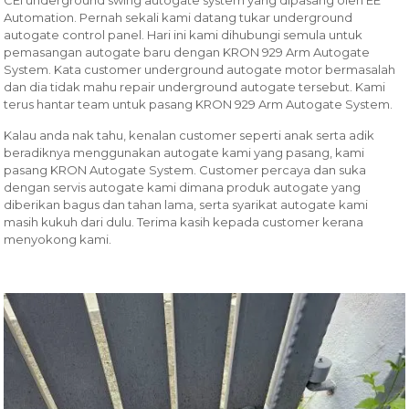
CEI underground swing autogate system yang dipasang oleh EE
Automation. Pernah sekali kami datang tukar underground
autogate control panel. Hari ini kami dihubungi semula untuk
pemasangan autogate baru dengan KRON 929 Arm Autogate
System. Kata customer underground autogate motor bermasalah
dan dia tidak mahu repair underground autogate tersebut. Kami
terus hantar team untuk pasang KRON 929 Arm Autogate System.
Kalau anda nak tahu, kenalan customer seperti anak serta adik
beradiknya menggunakan autogate kami yang pasang, kami
pasang KRON Autogate System. Customer percaya dan suka
dengan servis autogate kami dimana produk autogate yang
diberikan bagus dan tahan lama, serta syarikat autogate kami
masih kukuh dari dulu. Terima kasih kepada customer kerana
menyokong kami.