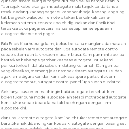
gunakan sistem swing autogate di rumah beliau hampir 6 tahun.
Tapi sejak kebelakangan ni, autogate mula tunjuk tanda-tanda
rosak. Kadang-kadang pagar buka separuh saja, kadang langsung
tak bergerak walaupun remote ditekan berkali-kali. Lama-
kelamaan sistem tu terus tak boleh digunakan dan Encik Khai
terpaksa buka pagar secara manual setiap hari selepas arm
autogate dicabut dari pagar.
Bila Encik Khai hubungi kami, beliau beritahu mungkin ada masalah
pada sebelah arm autogate dan juga autogate remote control
sebab sistem dah tak respon macam biasa. Kami pun minta beliau
hantarkan beberapa gambar keadaan autogate untuk kami
periksa terlebih dahulu sebelum datang ke rumah. Dari gambar
yang diberikan, memang jelas nampak sistem autogate tu sudah
agak lama digunakan dan kami tak ada spare parts untuk arm
autogate tersebut, autogate control panel juga sudah outdated.
Sekiranya customer masih ingin baiki autogate tersebut, kami
boleh tukar guna model autogate lain tetapi mothrboard autogate
kena tukar sebab board lama tak boleh ngam dengan arm
autogate kini.
dan untuk remote autogate, kami boleh tukar remote set autogate
baru. Jika nak dibandingkan kos baiki autogate dengan pasang set
autogate baru, adalah lebih baik pasang autogate baru.