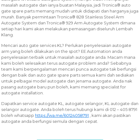
masalah autogate dan ianya buatan Malaysia, jadi Tronica® auto
gate spare parts memang mudah untuk didapati dan harganya juga
murah. Banyak permintaan Tronica® 828 Stainless Steel Arm
Autogate System dan Tronica® 929 Arm Autogate System dimana
setiap hari kami akan melakukan pemasangan diseluruh Lembah
Klang.
Mencari auto gate services KL? Perlukan penyelesaian autogate
arm yang boleh dilakukan on the spot? EE Automation anda
penyelesaian terbaik untuk masalah autogate anda. Macam mana
kami boleh selesaikan terus autogate problem anda? Sebabnya
team kami berpengalaman mencari punca autogate tak berfungsi
dengan baik dan auto gate spare parts semua kami dah sediakan
untuk pelbagai model autogate dan jenama autogate. Anda nak
pasang autogate baru pun boleh, kami memang specialist for
autogate installation.
Dapatkan service autogate KL, autogate selangor, KL autogate dan
selangor autogate. Anda boleh terus hubungi kami di 012 – 405 8791
boleh whatsapp
https://wa.me/60124058791
, kami akan pastikan
autogate anda berfungsi semula dengan cepat.