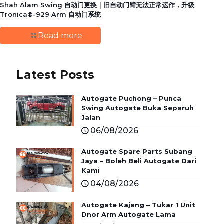
Shah Alam Swing 自动门更换｜旧自动门臂无法正常运作，升级
Tronica®-929 Arm 自动门系统
Read more
Latest Posts
Autogate Puchong – Punca
Swing Autogate Buka Separuh
Jalan
06/08/2026
Autogate Spare Parts Subang
Jaya – Boleh Beli Autogate Dari
Kami
04/08/2026
Autogate Kajang – Tukar 1 Unit
Dnor Arm Autogate Lama