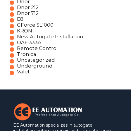
Dnor
Dnor 212
Dnor 712
E8
GForce SL1000
KRON
New Autogate Installation
OAE 333A
Remote Control
Tronica
Uncategorized
Underground
Valet
EE Automation specializes in autogate
installation, autogate repair, and autogate supply.