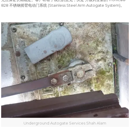
828
(Stainless Steel Arm Autogate System)
不锈钢摇臂电动门系统
。
Underground Autogate Services Shah Alam