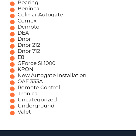
Bearing
Beninca
Celmar Autogate
Comex
Dcmoto
DEA
Dnor
Dnor 212
Dnor 712
E8
GForce SL1000
KRON
New Autogate Installation
OAE 333A
Remote Control
Tronica
Uncategorized
Underground
Valet