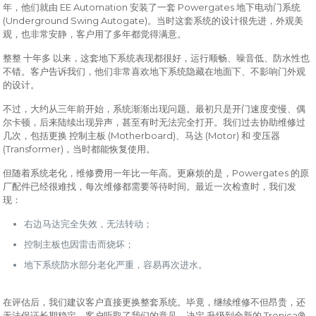
EE Automation
Powergates
年，他们就由
安装了一套
地下电动门系统
(Underground Swing Autogate)
。当时这套系统的设计很先进，外观美
观，也非常安静，客户用了多年都觉得满意。
整整 十年多 以来，这套地下系统表现都很好，运行顺畅、噪音低、防水性也
不错。客户告诉我们，他们非常喜欢地下系统隐藏在地面下、不影响门外观
的设计。
不过，大约从三年前开始，系统渐渐出现问题。最初只是开门速度变慢、偶
尔卡顿，后来陆续出现异声，甚至有时无法完全打开。我们过去协助维修过
(Motherboard)
(Motor)
几次，包括更换 控制主板
、马达
和 变压器
(Transformer)
，当时都能恢复使用。
Powergates
但随着系统老化，维修费用一年比一年高。更麻烦的是，
的原
厂配件已经很难找，每次维修都需要等待时间。最近一次检查时，我们发
现：
右边马达完全失效，无法转动；
控制主板也因雷击而烧坏；
地下系统防水部分老化严重，容易再次进水。
在评估后，我们建议客户直接更换整套系统。毕竟，继续维修不但昂贵，还
Tronica®
无法保证长期稳定。客户听取了我们的意见，决定 升级到全新的