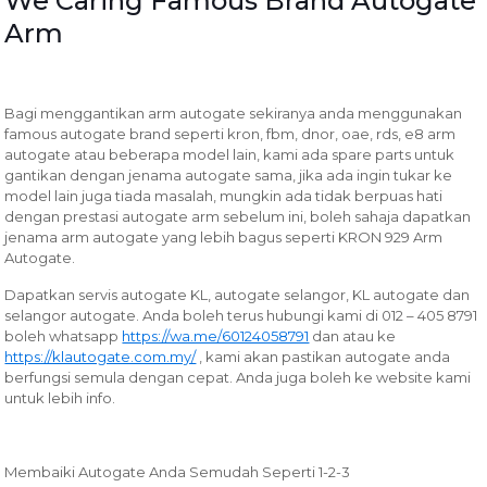
We Caring Famous Brand Autogate
Arm
Bagi menggantikan arm autogate sekiranya anda menggunakan
famous autogate brand seperti kron, fbm, dnor, oae, rds, e8 arm
autogate atau beberapa model lain, kami ada spare parts untuk
gantikan dengan jenama autogate sama, jika ada ingin tukar ke
model lain juga tiada masalah, mungkin ada tidak berpuas hati
dengan prestasi autogate arm sebelum ini, boleh sahaja dapatkan
jenama arm autogate yang lebih bagus seperti KRON 929 Arm
Autogate.
Dapatkan servis autogate KL, autogate selangor, KL autogate dan
selangor autogate. Anda boleh terus hubungi kami di 012 – 405 8791
boleh whatsapp
https://wa.me/60124058791
dan atau ke
https://klautogate.com.my/
, kami akan pastikan autogate anda
berfungsi semula dengan cepat. Anda juga boleh ke website kami
untuk lebih info.
Membaiki Autogate Anda Semudah Seperti 1-2-3