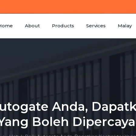
Home
About
Products
Services
Malay
Autogate Anda, Dapatk
Yang Boleh Dipercaya