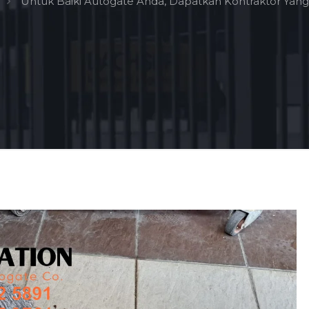
Untuk Baiki Autogate Anda, Dapatkan Kontraktor Yang