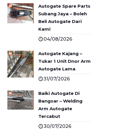
Autogate Spare Parts
Subang Jaya – Boleh
Beli Autogate Dari
Kami
04/08/2026
Autogate Kajang –
Tukar 1 Unit Dnor Arm
Autogate Lama
31/07/2026
Baiki Autogate Di
Bangsar – Welding
Arm Autogate
Tercabut
30/07/2026