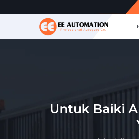
Untuk Baiki 