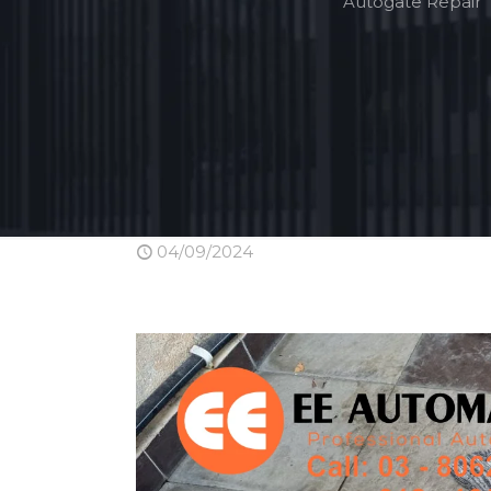
Autogate Repair
04/09/2024