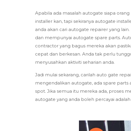
Apabila ada masalah autogate siapa orang 
installer kan, tapi sekiranya autogate ins
anda akan cari autogate repairer yang lai
dan mempunyai autogate spare parts. Autog
contractor yang bagus mereka akan pastik
cepat dan berkesan. Anda tak perlu tung
menyusahkan aktiviti seharian anda.
Jadi mulai sekarang, carilah auto gate rep
mengendalikan autogate, ada spare parts 
spot. Jika semua itu mereka ada, proses m
autogate yang anda boleh percayai adalah