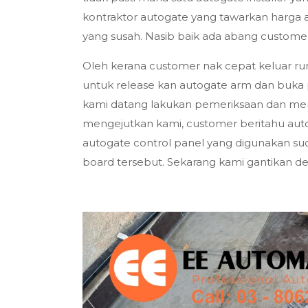
kontraktor autogate yang tawarkan harga 
yang susah. Nasib baik ada abang customer
Oleh kerana customer nak cepat keluar rum
untuk release kan autogate arm dan buka 
kami datang lakukan pemeriksaan dan mend
mengejutkan kami, customer beritahu auto
autogate control panel yang digunakan su
board tersebut. Sekarang kami gantikan de