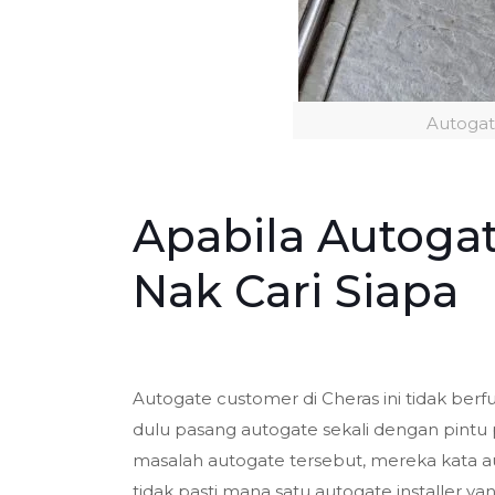
Autogat
Apabila Autogat
Nak Cari Siapa
Autogate customer di Cheras ini tidak berfu
dulu pasang autogate sekali dengan pintu 
masalah autogate tersebut, mereka kata a
tidak pasti mana satu autogate installer 