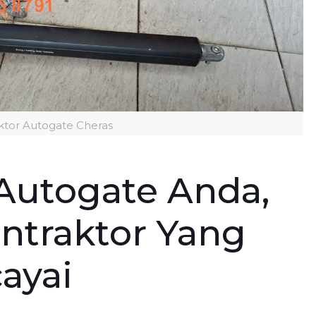
ktor Autogate Cheras
Autogate Anda,
ntraktor Yang
ayai