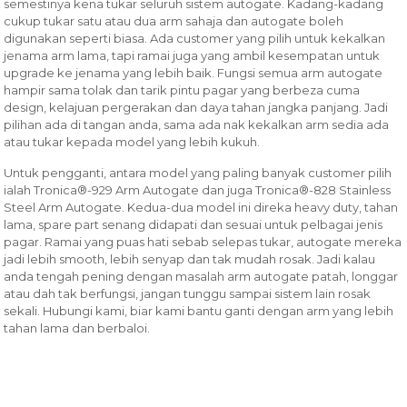
semestinya kena tukar seluruh sistem autogate. Kadang-kadang
cukup tukar satu atau dua arm sahaja dan autogate boleh
digunakan seperti biasa. Ada customer yang pilih untuk kekalkan
jenama arm lama, tapi ramai juga yang ambil kesempatan untuk
upgrade ke jenama yang lebih baik. Fungsi semua arm autogate
hampir sama tolak dan tarik pintu pagar yang berbeza cuma
design, kelajuan pergerakan dan daya tahan jangka panjang. Jadi
pilihan ada di tangan anda, sama ada nak kekalkan arm sedia ada
atau tukar kepada model yang lebih kukuh.
Untuk pengganti, antara model yang paling banyak customer pilih
ialah Tronica®-929 Arm Autogate dan juga Tronica®-828 Stainless
Steel Arm Autogate. Kedua-dua model ini direka heavy duty, tahan
lama, spare part senang didapati dan sesuai untuk pelbagai jenis
pagar. Ramai yang puas hati sebab selepas tukar, autogate mereka
jadi lebih smooth, lebih senyap dan tak mudah rosak. Jadi kalau
anda tengah pening dengan masalah arm autogate patah, longgar
atau dah tak berfungsi, jangan tunggu sampai sistem lain rosak
sekali. Hubungi kami, biar kami bantu ganti dengan arm yang lebih
tahan lama dan berbaloi.