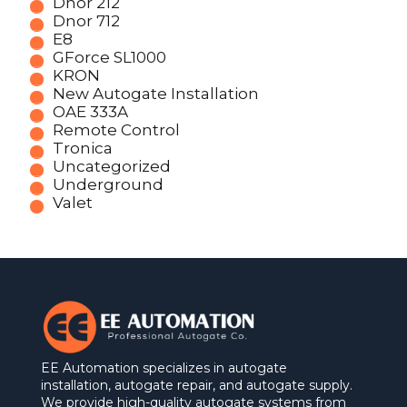
Dnor 212
Dnor 712
E8
GForce SL1000
KRON
New Autogate Installation
OAE 333A
Remote Control
Tronica
Uncategorized
Underground
Valet
EE Automation specializes in autogate
installation, autogate repair, and autogate supply.
We provide high-quality autogate systems from