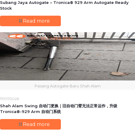
Subang Jaya Autogate – Tronica® 929 Arm Autogate Ready
Stock
Read more
Pasang Autogate Baru Shah Alam
17/07/2026
Shah Alam Swing 自动门更换｜旧自动门臂无法正常运作，升级
Tronica®-929 Arm 自动门系统
Read more