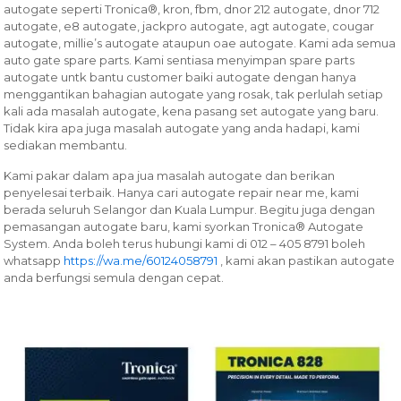
autogate seperti Tronica®, kron, fbm, dnor 212 autogate, dnor 712
autogate, e8 autogate, jackpro autogate, agt autogate, cougar
autogate, millie’s autogate ataupun oae autogate. Kami ada semua
auto gate spare parts. Kami sentiasa menyimpan spare parts
autogate untk bantu customer baiki autogate dengan hanya
menggantikan bahagian autogate yang rosak, tak perlulah setiap
kali ada masalah autogate, kena pasang set autogate yang baru.
Tidak kira apa juga masalah autogate yang anda hadapi, kami
sediakan membantu.
Kami pakar dalam apa jua masalah autogate dan berikan
penyelesai terbaik. Hanya cari autogate repair near me, kami
berada seluruh Selangor dan Kuala Lumpur. Begitu juga dengan
pemasangan autogate baru, kami syorkan Tronica® Autogate
System. Anda boleh terus hubungi kami di 012 – 405 8791 boleh
whatsapp
https://wa.me/60124058791
, kami akan pastikan autogate
anda berfungsi semula dengan cepat.