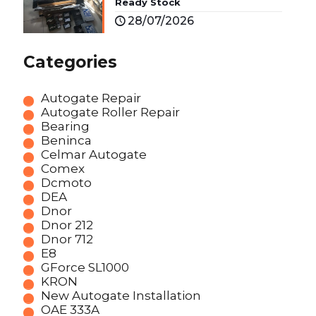
Ready Stock
28/07/2026
Categories
Autogate Repair
Autogate Roller Repair
Bearing
Beninca
Celmar Autogate
Comex
Dcmoto
DEA
Dnor
Dnor 212
Dnor 712
E8
GForce SL1000
KRON
New Autogate Installation
OAE 333A