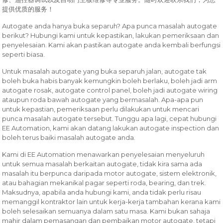
提供优质的服务！
Autogate anda hanya buka separuh? Apa punca masalah autogate
berikut? Hubungi kami untuk kepastikan, lakukan pemeriksaan dan
penyelesaian. Kami akan pastikan autogate anda kembali berfungsi
seperti biasa.
Untuk masalah autogate yang buka separuh jalan, autogate tak
boleh buka habis banyak kemungkin boleh berlaku, boleh jadi arm
autogate rosak, autogate control panel, boleh jadi autogate wiring
ataupun roda bawah autogate yang bermasalah. Apa-apa pun
untuk kepastian, pemeriksaan perlu dilakukan untuk mencari
punca masalah autogate tersebut. Tunggu apa lagi, cepat hubungi
EE Automation, kami akan datang lakukan autogate inspection dan
boleh terus baiki masalah autogate anda.
Kami di EE Automation menawarkan penyelesaian menyeluruh
untuk semua masalah berkaitan autogate, tidak kira sama ada
masalah itu berpunca daripada motor autogate, sistem elektronik,
atau bahagian mekanikal pagar seperti roda, bearing, dan trek.
Maksudnya, apabila anda hubungi kami, anda tidak perlu risau
memanggil kontraktor lain untuk kerja-kerja tambahan kerana kami
boleh selesaikan semuanya dalam satu masa. Kami bukan sahaja
mahir dalam pemasangan dan pembaikan motor autogate, tetapi