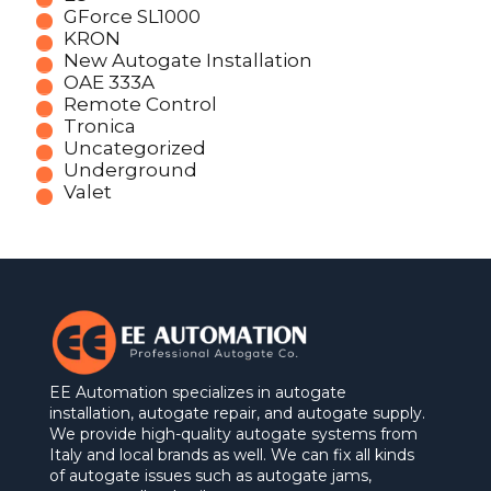
GForce SL1000
KRON
New Autogate Installation
OAE 333A
Remote Control
Tronica
Uncategorized
Underground
Valet
EE Automation specializes in autogate
installation, autogate repair, and autogate supply.
We provide high-quality autogate systems from
Italy and local brands as well. We can fix all kinds
of autogate issues such as autogate jams,