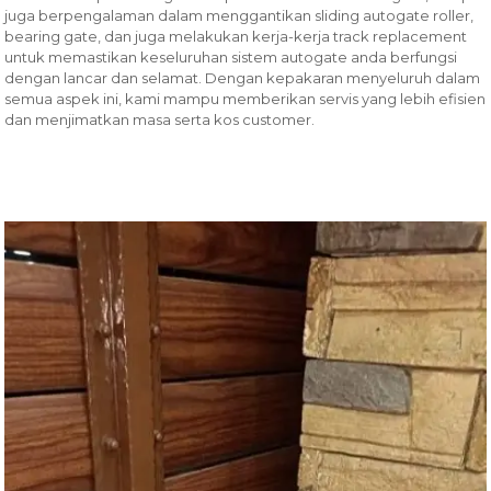
juga berpengalaman dalam menggantikan sliding autogate roller,
bearing gate, dan juga melakukan kerja-kerja track replacement
untuk memastikan keseluruhan sistem autogate anda berfungsi
dengan lancar dan selamat. Dengan kepakaran menyeluruh dalam
semua aspek ini, kami mampu memberikan servis yang lebih efisien
dan menjimatkan masa serta kos customer.