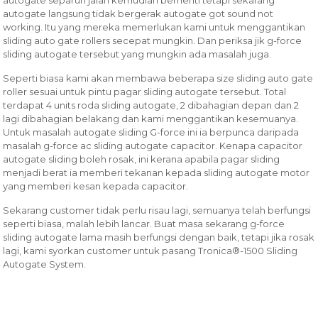
autogate separuh jalan kemudian berhenti tetapi sekarang
autogate langsung tidak bergerak autogate got sound not
working. Itu yang mereka memerlukan kami untuk menggantikan
sliding auto gate rollers secepat mungkin. Dan periksa jik g-force
sliding autogate tersebut yang mungkin ada masalah juga.
Seperti biasa kami akan membawa beberapa size sliding auto gate
roller sesuai untuk pintu pagar sliding autogate tersebut. Total
terdapat 4 units roda sliding autogate, 2 dibahagian depan dan 2
lagi dibahagian belakang dan kami menggantikan kesemuanya.
Untuk masalah autogate sliding G-force ini ia berpunca daripada
masalah g-force ac sliding autogate capacitor. Kenapa capacitor
autogate sliding boleh rosak, ini kerana apabila pagar sliding
menjadi berat ia memberi tekanan kepada sliding autogate motor
yang memberi kesan kepada capacitor.
Sekarang customer tidak perlu risau lagi, semuanya telah berfungsi
seperti biasa, malah lebih lancar. Buat masa sekarang g-force
sliding autogate lama masih berfungsi dengan baik, tetapi jika rosak
lagi, kami syorkan customer untuk pasang Tronica®-1500 Sliding
Autogate System.