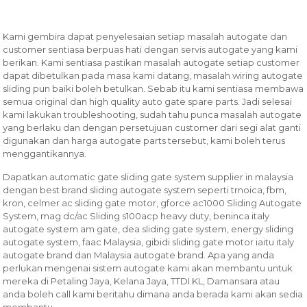
Kami gembira dapat penyelesaian setiap masalah autogate dan
customer sentiasa berpuas hati dengan servis autogate yang kami
berikan. Kami sentiasa pastikan masalah autogate setiap customer
dapat dibetulkan pada masa kami datang, masalah wiring autogate
sliding pun baiki boleh betulkan. Sebab itu kami sentiasa membawa
semua original dan high quality auto gate spare parts. Jadi selesai
kami lakukan troubleshooting, sudah tahu punca masalah autogate
yang berlaku dan dengan persetujuan customer dari segi alat ganti
digunakan dan harga autogate parts tersebut, kami boleh terus
menggantikannya.
Dapatkan automatic gate sliding gate system supplier in malaysia
dengan best brand sliding autogate system seperti trnoica, fbm,
kron, celmer ac sliding gate motor, gforce ac1000 Sliding Autogate
System, mag dc/ac Sliding s100acp heavy duty, beninca italy
autogate system am gate, dea sliding gate system, energy sliding
autogate system, faac Malaysia, gibidi sliding gate motor iaitu italy
autogate brand dan Malaysia autogate brand. Apa yang anda
perlukan mengenai sistem autogate kami akan membantu untuk
mereka di Petaling Jaya, Kelana Jaya, TTDI KL, Damansara atau
anda boleh call kami beritahu dimana anda berada kami akan sedia