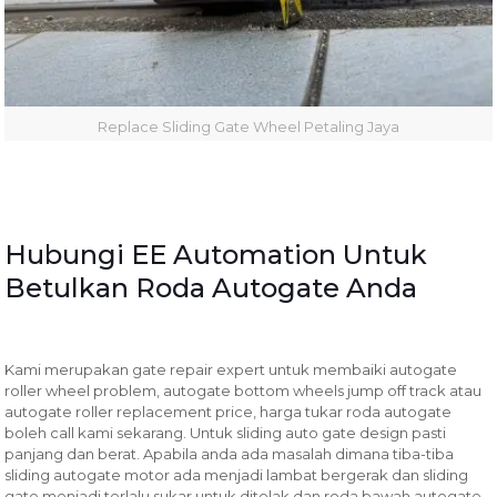
Replace Sliding Gate Wheel Petaling Jaya
Hubungi EE Automation Untuk
Betulkan Roda Autogate Anda
Kami merupakan gate repair expert untuk membaiki autogate
roller wheel problem, autogate bottom wheels jump off track atau
autogate roller replacement price, harga tukar roda autogate
boleh call kami sekarang. Untuk sliding auto gate design pasti
panjang dan berat. Apabila anda ada masalah dimana tiba-tiba
sliding autogate motor ada menjadi lambat bergerak dan sliding
gate menjadi terlalu sukar untuk ditolak dan roda bawah autogate