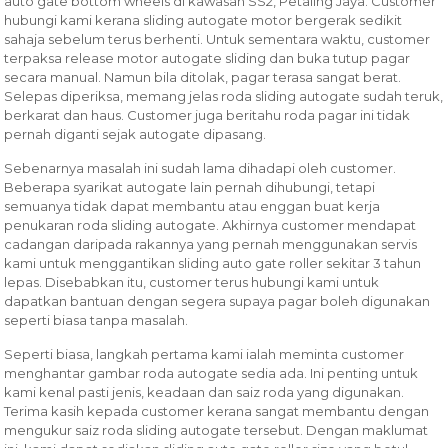
auto gate bottom wheels di kawasan SS2, Petaling Jaya. Customer
hubungi kami kerana sliding autogate motor bergerak sedikit
sahaja sebelum terus berhenti. Untuk sementara waktu, customer
terpaksa release motor autogate sliding dan buka tutup pagar
secara manual. Namun bila ditolak, pagar terasa sangat berat.
Selepas diperiksa, memang jelas roda sliding autogate sudah teruk,
berkarat dan haus. Customer juga beritahu roda pagar ini tidak
pernah diganti sejak autogate dipasang.
Sebenarnya masalah ini sudah lama dihadapi oleh customer.
Beberapa syarikat autogate lain pernah dihubungi, tetapi
semuanya tidak dapat membantu atau enggan buat kerja
penukaran roda sliding autogate. Akhirnya customer mendapat
cadangan daripada rakannya yang pernah menggunakan servis
kami untuk menggantikan sliding auto gate roller sekitar 3 tahun
lepas. Disebabkan itu, customer terus hubungi kami untuk
dapatkan bantuan dengan segera supaya pagar boleh digunakan
seperti biasa tanpa masalah.
Seperti biasa, langkah pertama kami ialah meminta customer
menghantar gambar roda autogate sedia ada. Ini penting untuk
kami kenal pasti jenis, keadaan dan saiz roda yang digunakan.
Terima kasih kepada customer kerana sangat membantu dengan
mengukur saiz roda sliding autogate tersebut. Dengan maklumat