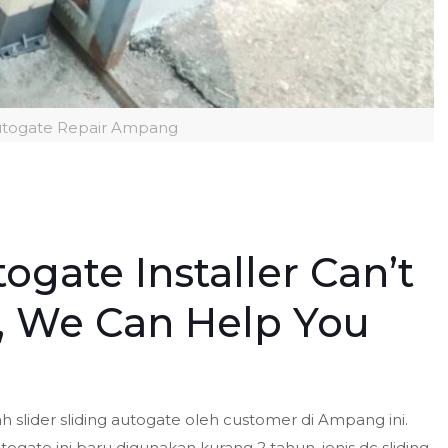
Autogate Repair Ampang
ogate Installer Can’t
, We Can Help You
slider sliding autogate oleh customer di Ampang ini.
togate ini baru digunakan kurang 2 tahun, jenis dc sliding