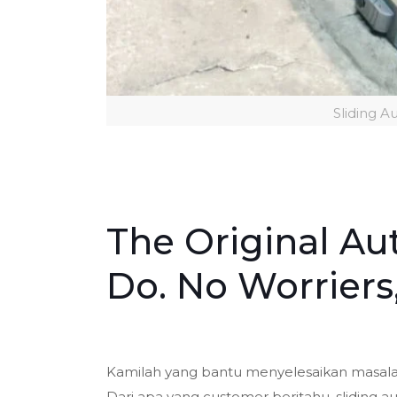
Sliding 
The Original Aut
Do. No Worriers
Kamilah yang bantu menyelesaikan masalah 
Dari apa yang customer beritahu, sliding au