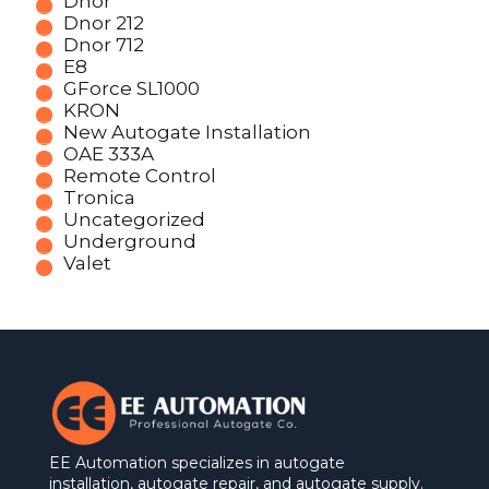
Dnor
Dnor 212
Dnor 712
E8
GForce SL1000
KRON
New Autogate Installation
OAE 333A
Remote Control
Tronica
Uncategorized
Underground
Valet
EE Automation specializes in autogate
installation, autogate repair, and autogate supply.