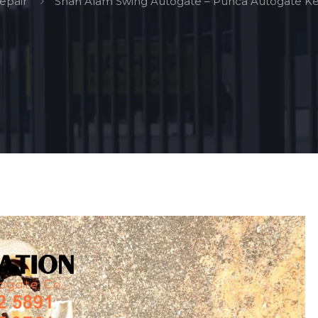
epair
Shah Alam Swing Autogate – Punca Autogate K