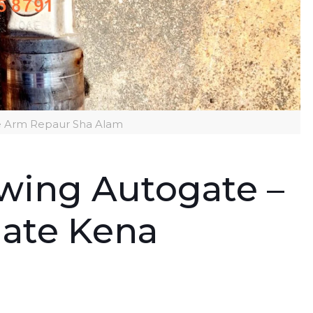
e Arm Repaur Sha Alam
wing Autogate –
ate Kena