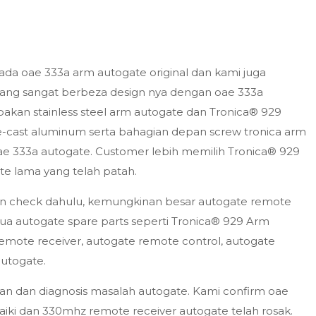
ada oae 333a arm autogate original dan kami juga
ang sangat berbeza design nya dengan oae 333a
kan stainless steel arm autogate dan Tronica® 929
cast aluminum serta bahagian depan screw tronica arm
ae 333a autogate. Customer lebih memilih Tronica® 929
e lama yang telah patah.
an check dahulu, kemungkinan besar autogate remote
a autogate spare parts seperti Tronica® 929 Arm
emote receiver, autogate remote control, autogate
autogate.
n dan diagnosis masalah autogate. Kami confirm oae
ki dan 330mhz remote receiver autogate telah rosak.