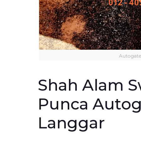
Autogat
Shah Alam S
Punca Autog
Langgar