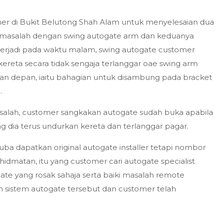
er di Bukit Belutong Shah Alam untuk menyelesaian dua
 masalah dengan swing autogate arm dan keduanya
 terjadi pada waktu malam, swing autogate customer
n kereta secara tidak sengaja terlanggar oae swing arm
n depan, iaitu bahagian untuk disambung pada bracket
.
alah, customer sangkakan autogate sudah buka apabila
ang dia terus undurkan kereta dan terlanggar pagar.
uba dapatkan original autogate installer tetapi nombor
dmatan, itu yang customer cari autogate specialist
te yang rosak sahaja serta baiki masalah remote
 sistem autogate tersebut dan customer telah