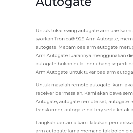
Autogate
Untuk tukar swing autogate arm oae kami 
syorkan Tronica® 929 Arm Autogate, mem
autogate. Macam oae arm autogate merupa
Arm Autogate luarannya menggunakan die-
autogate bukan bulat berlubang seperti o
Arm Autogate untuk tukar oae arm autogat
Untuk masalah remote autogate, kami ak
receiver bermasalah. Kami akan bawa semu
Autogate, autogate remote set, autogate r
transformer, autogate battery serta kotak 
Langkah pertama kami lakukan pemeriksaa
arm autogate lama memang tak boleh dibai