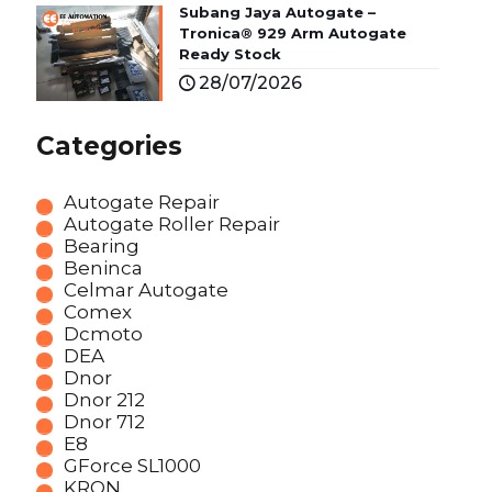
Subang Jaya Autogate –
Tronica® 929 Arm Autogate
Ready Stock
28/07/2026
Categories
Autogate Repair
Autogate Roller Repair
Bearing
Beninca
Celmar Autogate
Comex
Dcmoto
DEA
Dnor
Dnor 212
Dnor 712
E8
GForce SL1000
KRON