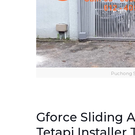
Puchong S
Gforce Sliding 
Tetapi Installer