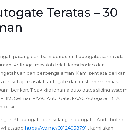
utogate Teratas – 30
man
ngah pasang dan baiki beribu unit autogate, sama ada
umah. Pelbagai masalah telah kami hadap dan
rpengetahuan dan berpengalaman. Kami sentiasa berikan
saian setiap masalah autogate dan customer sentiasa
ami berikan. Tidak kira jenama auto gates sliding system
, FBM, Celmar, FAAC Auto Gate, FAAC Autogate, DEA
baiki.
angor, KL autogate dan selangor autogate. Anda boleh
eh whatsapp
https://wa.me/60124058791
, kami akan