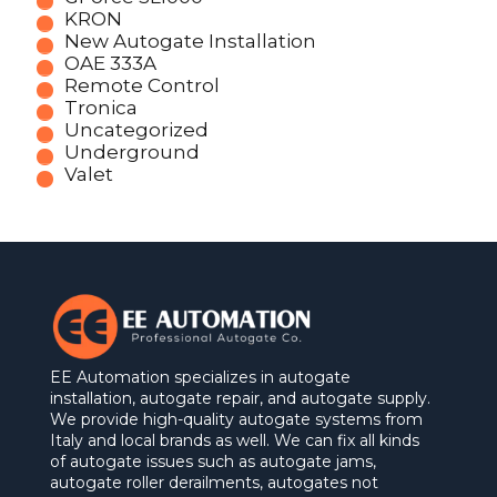
KRON
New Autogate Installation
OAE 333A
Remote Control
Tronica
Uncategorized
Underground
Valet
EE Automation specializes in autogate
installation, autogate repair, and autogate supply.
We provide high-quality autogate systems from
Italy and local brands as well. We can fix all kinds
of autogate issues such as autogate jams,
autogate roller derailments, autogates not