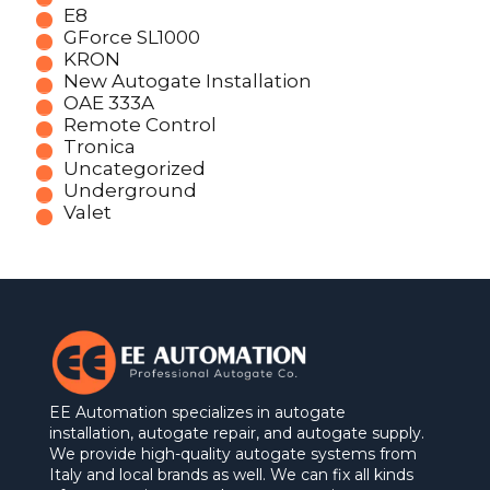
E8
GForce SL1000
KRON
New Autogate Installation
OAE 333A
Remote Control
Tronica
Uncategorized
Underground
Valet
EE Automation specializes in autogate
installation, autogate repair, and autogate supply.
We provide high-quality autogate systems from
Italy and local brands as well. We can fix all kinds