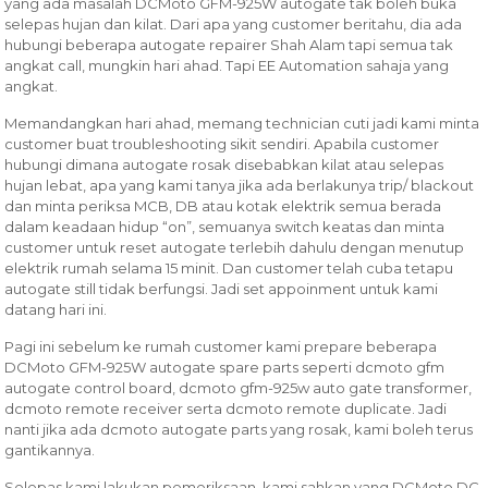
yang ada masalah DCMoto GFM-925W autogate tak boleh buka
selepas hujan dan kilat. Dari apa yang customer beritahu, dia ada
hubungi beberapa autogate repairer Shah Alam tapi semua tak
angkat call, mungkin hari ahad. Tapi EE Automation sahaja yang
angkat.
Memandangkan hari ahad, memang technician cuti jadi kami minta
customer buat troubleshooting sikit sendiri. Apabila customer
hubungi dimana autogate rosak disebabkan kilat atau selepas
hujan lebat, apa yang kami tanya jika ada berlakunya trip/ blackout
dan minta periksa MCB, DB atau kotak elektrik semua berada
dalam keadaan hidup “on”, semuanya switch keatas dan minta
customer untuk reset autogate terlebih dahulu dengan menutup
elektrik rumah selama 15 minit. Dan customer telah cuba tetapu
autogate still tidak berfungsi. Jadi set appoinment untuk kami
datang hari ini.
Pagi ini sebelum ke rumah customer kami prepare beberapa
DCMoto GFM-925W autogate spare parts seperti dcmoto gfm
autogate control board, dcmoto gfm-925w auto gate transformer,
dcmoto remote receiver serta dcmoto remote duplicate. Jadi
nanti jika ada dcmoto autogate parts yang rosak, kami boleh terus
gantikannya.
Selepas kami lakukan pemeriksaan, kami sahkan yang DCMoto DC