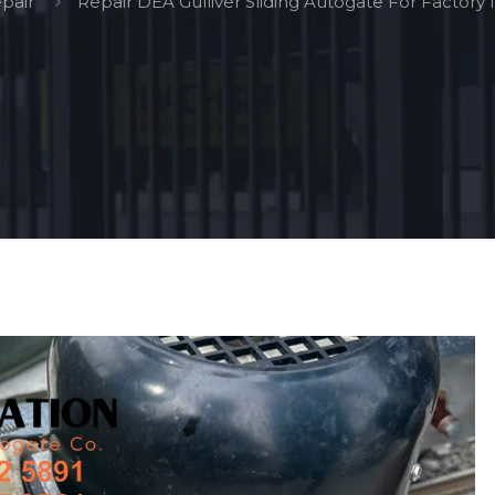
pair
Repair DEA Gulliver Sliding Autogate For Factory