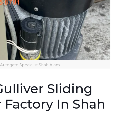
ng Autogate Specialist Shah Alam
ulliver Sliding
 Factory In Shah