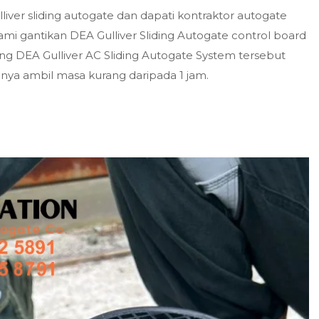
ver sliding autogate dan dapati kontraktor autogate
mi gantikan DEA Gulliver Sliding Autogate control board
ang DEA Gulliver AC Sliding Autogate System tersebut
anya ambil masa kurang daripada 1 jam.