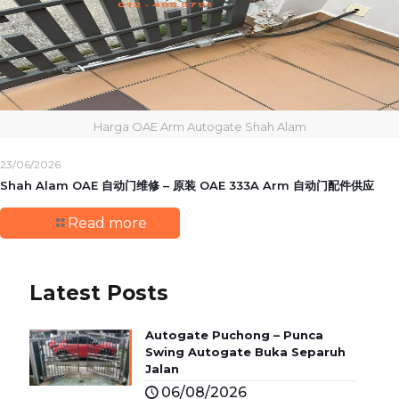
Harga OAE Arm Autogate Shah Alam
23/06/2026
Shah Alam OAE 自动门维修 – 原装 OAE 333A Arm 自动门配件供应
Read more
Latest Posts
Autogate Puchong – Punca
Swing Autogate Buka Separuh
Jalan
06/08/2026