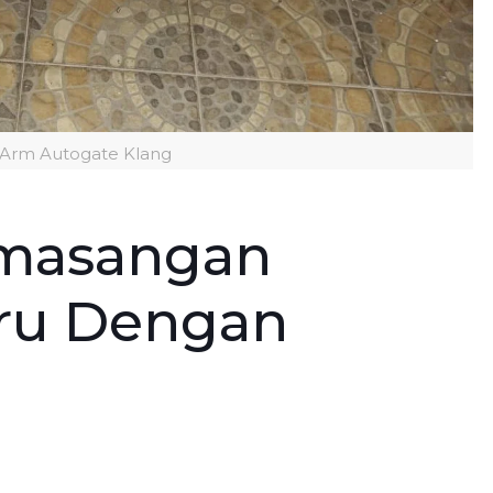
 Arm Autogate Klang
emasangan
ru Dengan