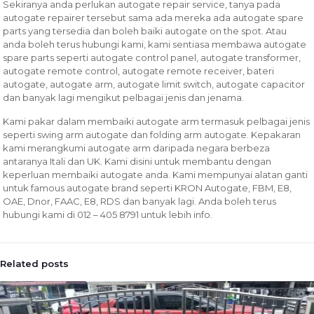
Sekiranya anda perlukan autogate repair service, tanya pada
autogate repairer tersebut sama ada mereka ada autogate spare
parts yang tersedia dan boleh baiki autogate on the spot. Atau
anda boleh terus hubungi kami, kami sentiasa membawa autogate
spare parts seperti autogate control panel, autogate transformer,
autogate remote control, autogate remote receiver, bateri
autogate, autogate arm, autogate limit switch, autogate capacitor
dan banyak lagi mengikut pelbagai jenis dan jenama.
Kami pakar dalam membaiki autogate arm termasuk pelbagai jenis
seperti swing arm autogate dan folding arm autogate. Kepakaran
kami merangkumi autogate arm daripada negara berbeza
antaranya Itali dan UK. Kami disini untuk membantu dengan
keperluan membaiki autogate anda. Kami mempunyai alatan ganti
untuk famous autogate brand seperti KRON Autogate, FBM, E8,
OAE, Dnor, FAAC, E8, RDS dan banyak lagi. Anda boleh terus
hubungi kami di 012 – 405 8791 untuk lebih info.
Related posts