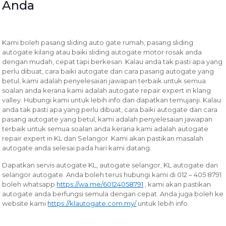
Anda
Kami boleh pasang sliding auto gate rumah, pasang sliding
autogate kilang atau baiki sliding autogate motor rosak anda
dengan mudah, cepat tapi berkesan. Kalau anda tak pasti apa yang
perlu dibuat, cara baiki autogate dan cara pasang autogate yang
betul, kami adalah penyelesaian jawapan terbaik untuk semua
soalan anda kerana kami adalah autogate repair expert in klang
valley. Hubungi kami untuk lebih info dan dapatkan temujanji. Kalau
anda tak pasti apa yang perlu dibuat, cara baiki autogate dan cara
pasang autogate yang betul, kami adalah penyelesaian jawapan
terbaik untuk semua soalan anda kerana kami adalah autogate
repair expert in KL dan Selangor. Kami akan pastikan masalah
autogate anda selesai pada hari kami datang.
Dapatkan servis autogate KL, autogate selangor, KL autogate dan
selangor autogate. Anda boleh terus hubungi kami di 012 – 405 8791
boleh whatsapp
https://wa.me/60124058791
, kami akan pastikan
autogate anda berfungsi semula dengan cepat. Anda juga boleh ke
website kami
https://klautogate.com.my/
untuk lebih info.