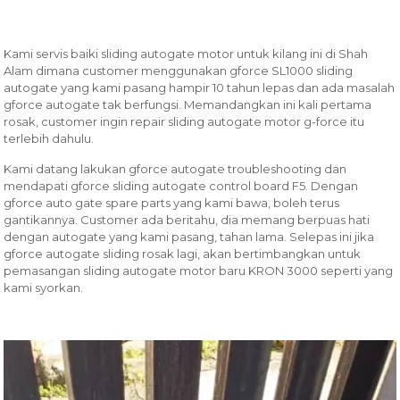
Kami servis baiki sliding autogate motor untuk kilang ini di Shah
Alam dimana customer menggunakan gforce SL1000 sliding
autogate yang kami pasang hampir 10 tahun lepas dan ada masalah
gforce autogate tak berfungsi. Memandangkan ini kali pertama
rosak, customer ingin repair sliding autogate motor g-force itu
terlebih dahulu.
Kami datang lakukan gforce autogate troubleshooting dan
mendapati gforce sliding autogate control board F5. Dengan
gforce auto gate spare parts yang kami bawa, boleh terus
gantikannya. Customer ada beritahu, dia memang berpuas hati
dengan autogate yang kami pasang, tahan lama. Selepas ini jika
gforce autogate sliding rosak lagi, akan bertimbangkan untuk
pemasangan sliding autogate motor baru KRON 3000 seperti yang
kami syorkan.