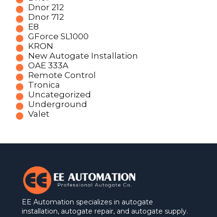
Dnor 212
Dnor 712
E8
GForce SL1000
KRON
New Autogate Installation
OAE 333A
Remote Control
Tronica
Uncategorized
Underground
Valet
EE Automation specializes in autogate
installation, autogate repair, and autogate supply.