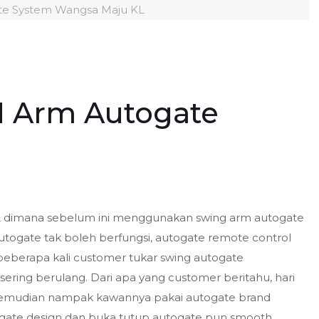
te System Wangsa Maju KL
 Arm Autogate
L dimana sebelum ini menggunakan swing arm autogate
autogate tak boleh berfungsi, autogate remote control
beberapa kali customer tukar swing autogate
ring berulang. Dari apa yang customer beritahu, hari
, kemudian nampak kawannya pakai autogate brand
gate design dan buka tutup autogate pun smooth.