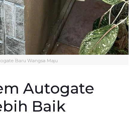
togate Baru Wangsa Maju
tem Autogate
bih Baik