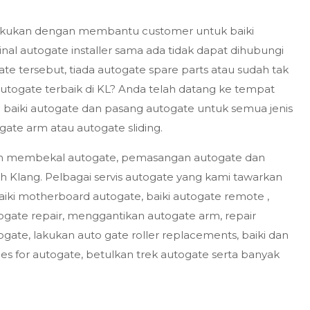
 lakukan dengan membantu customer untuk baiki
al autogate installer sama ada tidak dapat dihubungi
ate tersebut, tiada autogate spare parts atau sudah tak
autogate terbaik di KL? Anda telah datang ke tempat
m baiki autogate dan pasang autogate untuk semua jenis
ate arm atau autogate sliding.
am membekal autogate, pemasangan autogate dan
 Klang. Pelbagai servis autogate yang kami tawarkan
aiki motherboard autogate, baiki autogate remote ,
togate repair, menggantikan autogate arm, repair
ogate, lakukan auto gate roller replacements, baiki dan
ces for autogate, betulkan trek autogate serta banyak