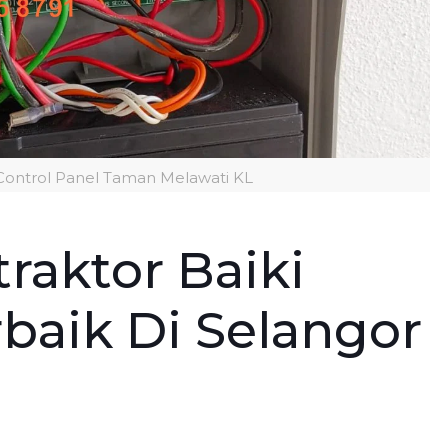
Control Panel Taman Melawati KL
raktor Baiki
baik Di Selangor