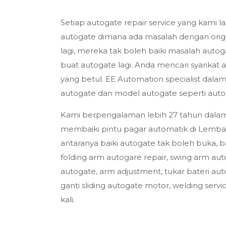
Setiap autogate repair service yang kami
autogate dimana ada masalah dengan origin
lagi, mereka tak boleh baiki masalah autog
buat autogate lagi. Anda mencari syarikat 
yang betul. EE Automation specialist dala
autogate dan model autogate seperti autog
Kami berpengalaman lebih 27 tahun dal
membaiki pintu pagar automatik di Lembah
antaranya baiki autogate tak boleh buka, b
folding arm autogare repair, swing arm au
autogate, arm adjustment, tukar bateri aut
ganti sliding autogate motor, welding servi
kali.