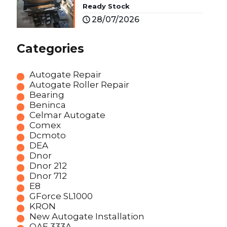
Ready Stock
28/07/2026
Categories
Autogate Repair
Autogate Roller Repair
Bearing
Beninca
Celmar Autogate
Comex
Dcmoto
DEA
Dnor
Dnor 212
Dnor 712
E8
GForce SL1000
KRON
New Autogate Installation
OAE 333A