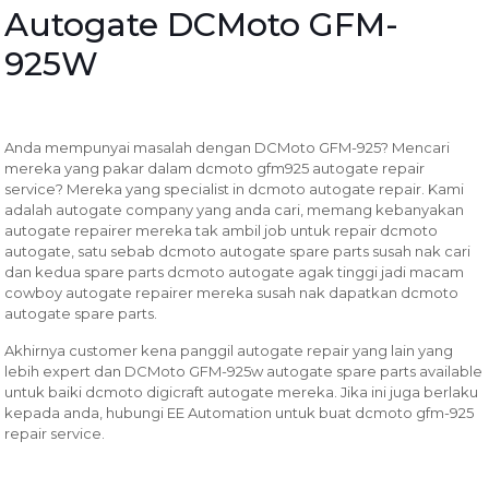
Autogate DCMoto GFM-
925W
Anda mempunyai masalah dengan DCMoto GFM-925? Mencari
mereka yang pakar dalam dcmoto gfm925 autogate repair
service? Mereka yang specialist in dcmoto autogate repair. Kami
adalah autogate company yang anda cari, memang kebanyakan
autogate repairer mereka tak ambil job untuk repair dcmoto
autogate, satu sebab dcmoto autogate spare parts susah nak cari
dan kedua spare parts dcmoto autogate agak tinggi jadi macam
cowboy autogate repairer mereka susah nak dapatkan dcmoto
autogate spare parts.
Akhirnya customer kena panggil autogate repair yang lain yang
lebih expert dan DCMoto GFM-925w autogate spare parts available
untuk baiki dcmoto digicraft autogate mereka. Jika ini juga berlaku
kepada anda, hubungi EE Automation untuk buat dcmoto gfm-925
repair service.