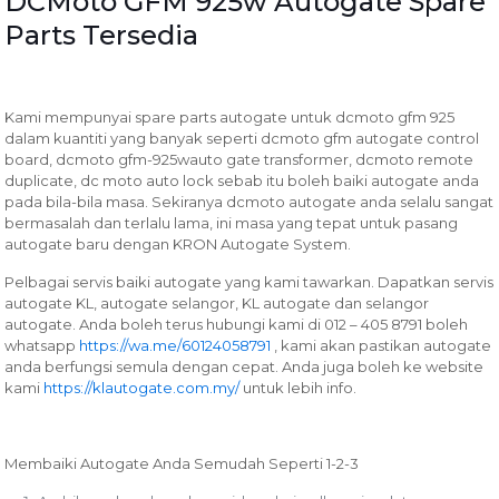
DCMoto GFM 925w Autogate Spare
Parts Tersedia
Kami mempunyai spare parts autogate untuk dcmoto gfm 925
dalam kuantiti yang banyak seperti dcmoto gfm autogate control
board, dcmoto gfm-925wauto gate transformer, dcmoto remote
duplicate, dc moto auto lock sebab itu boleh baiki autogate anda
pada bila-bila masa. Sekiranya dcmoto autogate anda selalu sangat
bermasalah dan terlalu lama, ini masa yang tepat untuk pasang
autogate baru dengan KRON Autogate System.
Pelbagai servis baiki autogate yang kami tawarkan.
Dapatkan servis
autogate KL, autogate selangor, KL autogate dan selangor
autogate. Anda boleh terus hubungi kami di 012 – 405 8791 boleh
whatsapp
https://wa.me/60124058791
, kami akan pastikan autogate
anda berfungsi semula dengan cepat. Anda juga boleh ke website
kami
https://klautogate.com.my/
untuk lebih info.
Membaiki Autogate Anda Semudah Seperti 1-2-3