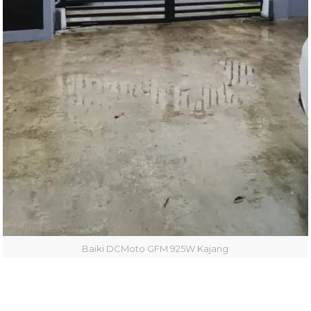
Baiki DCMoto GFM 925W Kajang