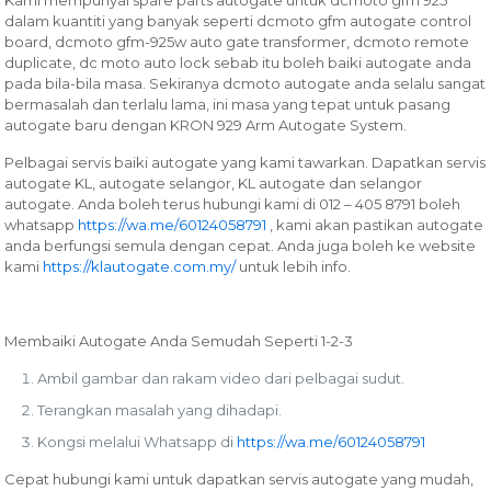
dalam kuantiti yang banyak seperti dcmoto gfm autogate control
board, dcmoto gfm-925w auto gate transformer, dcmoto remote
duplicate, dc moto auto lock sebab itu boleh baiki autogate anda
pada bila-bila masa. Sekiranya dcmoto autogate anda selalu sangat
bermasalah dan terlalu lama, ini masa yang tepat untuk pasang
autogate baru dengan KRON 929 Arm Autogate System.
Pelbagai servis baiki autogate yang kami tawarkan.
Dapatkan servis
autogate KL, autogate selangor, KL autogate dan selangor
autogate. Anda boleh terus hubungi kami di 012 – 405 8791 boleh
whatsapp
https://wa.me/60124058791
, kami akan pastikan autogate
anda berfungsi semula dengan cepat. Anda juga boleh ke website
kami
https://klautogate.com.my/
untuk lebih info.
Membaiki Autogate Anda Semudah Seperti 1-2-3
Ambil gambar dan rakam video dari pelbagai sudut.
Terangkan masalah yang dihadapi.
Kongsi melalui Whatsapp di
https://wa.me/60124058791
Cepat hubungi kami untuk dapatkan servis autogate yang mudah,