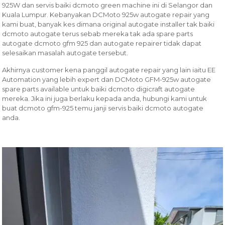
925W dan servis baiki dcmoto green machine ini di Selangor dan
Kuala Lumpur. Kebanyakan DCMoto 925w autogate repair yang
kami buat, banyak kes dimana original autogate installer tak baiki
dcmoto autogate terus sebab mereka tak ada spare parts
autogate dcmoto gfm 925 dan autogate repairer tidak dapat
selesaikan masalah autogate tersebut.
Akhirnya customer kena panggil autogate repair yang lain iaitu EE
Automation yang lebih expert dan DCMoto GFM-925w autogate
spare parts available untuk baiki dcmoto digicraft autogate
mereka. Jika ini juga berlaku kepada anda, hubungi kami untuk
buat dcmoto gfm-925 temu janji servis baiki dcmoto autogate
anda.