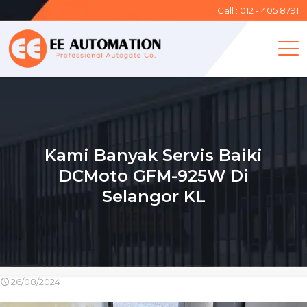
Call : 012 - 405 8791
Kami Banyak Servis Baiki
DCMoto GFM-925W Di
Selangor KL
26/08/2024