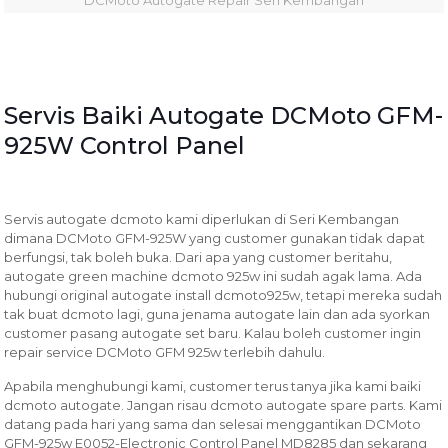
DCMoto Autogate Repair Seri Kembangan
Servis Baiki Autogate DCMoto GFM-
925W Control Panel
Servis autogate dcmoto kami diperlukan di Seri Kembangan
dimana DCMoto GFM-925W yang customer gunakan tidak dapat
berfungsi, tak boleh buka. Dari apa yang customer beritahu,
autogate green machine dcmoto 925w ini sudah agak lama. Ada
hubungi original autogate install dcmoto925w, tetapi mereka sudah
tak buat dcmoto lagi, guna jenama autogate lain dan ada syorkan
customer pasang autogate set baru. Kalau boleh customer ingin
repair service DCMoto GFM 925w terlebih dahulu.
Apabila menghubungi kami, customer terus tanya jika kami baiki
dcmoto autogate. Jangan risau dcmoto autogate spare parts. Kami
datang pada hari yang sama dan selesai menggantikan DCMoto
GFM-925w E0052-Electronic Control Panel MD8285 dan sekarang