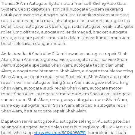
Tronica® Arm Autogate System atau Tronica® Sliding Auto Gate
System. Cepat dapatkan Tronica® Autogate System sekarang
untuk pemasangan autogate baru atau gantikan sistem autogate
rosak anda. Yang ada masalah autogate pula seperti autogate tak
boleh buka, autogate tak berfungsi, roda autogate rosak, auto gate
roller jump off track, autogate roller damaged, bracket autogate
rosak, autogate patah semua ada dalam senarai kami, semua kami
boleh selesaikan dengan mudah.
Anda berada di Shah Alam? Kami tawarkan autogate repair Shah
Alam, Shah Alam autogate service, autogate repair service Shah
Alam, autogate specialist Shah Alam, autogate technician Shah
Alam, autogate maintenance Shah Alam, autogate troubleshooting
Shah Alam, autogate repair near Shah Alam, Shah Alam auto gate
repair near me, autogate fixing Shah Alam, autogate not working
Shah Alam, autogate stuck repair Shah Alam, autogate motor
repair Shah Alam, autogate remote problem Shah Alam, autogate
cannot open Shah Alam, emergency autogate repair Shah Alam,
same day autogate repair Shah Alam, affordable autogate repair
Shah Alam, best autogate repair Shah Alam.
Dapatkan servis autogate KL, autogate selangor, KL autogate dan
selangor autogate. Anda boleh terus hubungi kami di 012 – 405 8791
boleh whatsapp
https://wa.me/60124058791
, kami akan pastikan