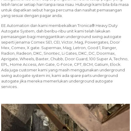
lebih lancar setiap hari tanpa rasa risau. Hubungi kami bila-bila masa
untuk dapatkan sebut harga percuma dan nasihat pemasangan
yang sesuai dengan pagar anda.
EE Automation dan kami membekalkan Tronica® Heavy Duty
Autogate System, dah beribu-ribu unit kami telah lakukan
pemasangan bagi menggantikan underground swing autogate
seperti jenama Comex SE1, CEI, Victor, Mag, Powergates, Door
Mex, Comex, X gate. Supermax, Mag, Letron, Good 1, Ranger,
Radion, Radeon, DKC, Snontec, Li Gates, DKC, DC, Doormax,
Aprigate, Wheels, Baxter, Chubb, Door Guard, 100 Super A, Techno,
EPL, Home Access, Am Gate, G-Force, CPT, BCM, Gatium, Elock.
Ada juga customer kami yang masih menggunakan underground
swing autogate system ini, kami ada spare parts underground
autogate jika mereka memerlukan underground autogate
services.