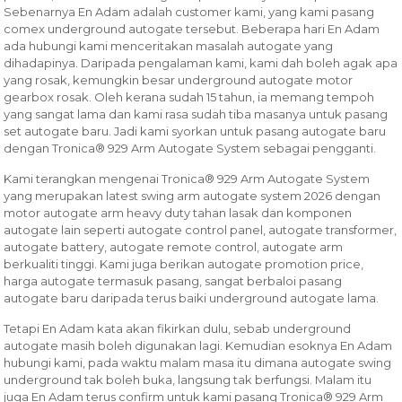
Sebenarnya En Adam adalah customer kami, yang kami pasang
comex underground autogate tersebut. Beberapa hari En Adam
ada hubungi kami menceritakan masalah autogate yang
dihadapinya. Daripada pengalaman kami, kami dah boleh agak apa
yang rosak, kemungkin besar underground autogate motor
gearbox rosak. Oleh kerana sudah 15 tahun, ia memang tempoh
yang sangat lama dan kami rasa sudah tiba masanya untuk pasang
set autogate baru. Jadi kami syorkan untuk pasang autogate baru
dengan Tronica® 929 Arm Autogate System sebagai pengganti.
Kami terangkan mengenai Tronica® 929 Arm Autogate System
yang merupakan latest swing arm autogate system 2026 dengan
motor autogate arm heavy duty tahan lasak dan komponen
autogate lain seperti autogate control panel, autogate transformer,
autogate battery, autogate remote control, autogate arm
berkualiti tinggi. Kami juga berikan autogate promotion price,
harga autogate termasuk pasang, sangat berbaloi pasang
autogate baru daripada terus baiki underground autogate lama.
Tetapi En Adam kata akan fikirkan dulu, sebab underground
autogate masih boleh digunakan lagi. Kemudian esoknya En Adam
hubungi kami, pada waktu malam masa itu dimana autogate swing
underground tak boleh buka, langsung tak berfungsi. Malam itu
juga En Adam terus confirm untuk kami pasang Tronica® 929 Arm