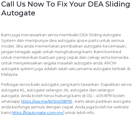
Call Us Now To Fix Your DEA Sliding
Autogate
Kami juga menawarkan servis membaiki DEA Sliding Autogate
System dan mempunyai dea autogate spare parts untuk semua
model. Jika anda memerlukan pembaikan autogate kecemasan,
jangan teragak-agak untuk menghubungi kami. Kami komited
untuk memberikan bantuan yang cepat dan cekap serta bersedia
untuk menyelesaikan segala masalah autogate anda. KRON
autogate system juga adalah salah satu jenama autogate terbaik di
Malaysia.
Pelbagai servis baiki autogate yang kami tawarkan.
Dapatkan servis
autogate KL, autogate selangor, KL autogate dan selangor
autogate. Anda boleh terus hubungi kami di 012 – 405 8791 boleh
whatsapp
https://wa.me/60124058791
, kami akan pastikan autogate
anda berfungsi semula dengan cepat. Anda juga boleh ke website
kami
https://klautogate.com.my/
untuk lebih info.