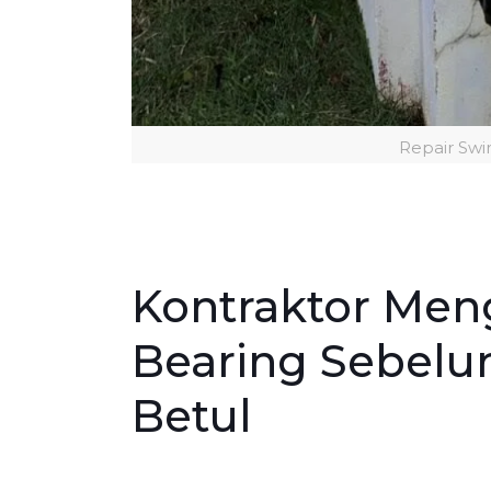
Repair Swi
Kontraktor Men
Bearing Sebelum
Betul