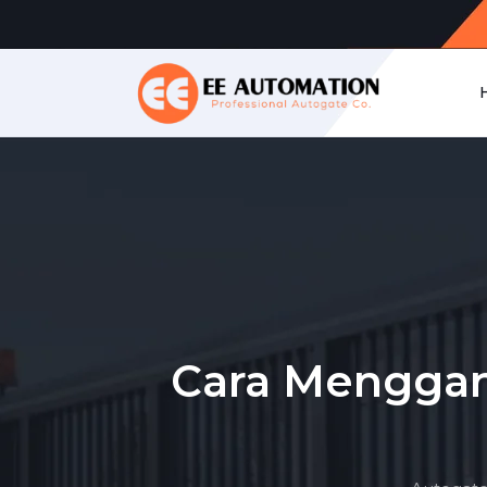
Cara Menggan