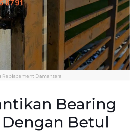
g Replacement Damansara
ntikan Bearing
 Dengan Betul