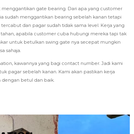
uk menggantikan gate bearing. Dari apa yang customer
dia sudah menggantikan bearing sebelah kanan tetapi
 tercabut dan pagar sudah tidak sama level. Kerja yang
k tahan, apabila customer cuba hubungi mereka tapi tak
akar untuk betulkan swing gate nya secepat mungkin
sa sahaja.
tion, kawannya yang bagi contact number. Jadi kami
ntuk pagar sebelah kanan. Kami akan pastikan kerja
 dengan betul dan baik.