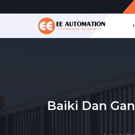
Baiki Dan Gan