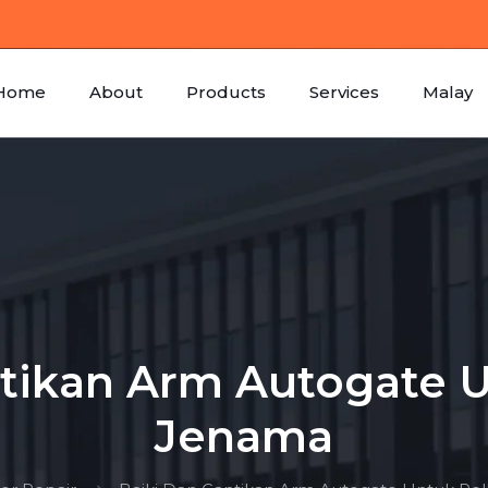
Home
About
Products
Services
Malay
tikan Arm Autogate 
Jenama