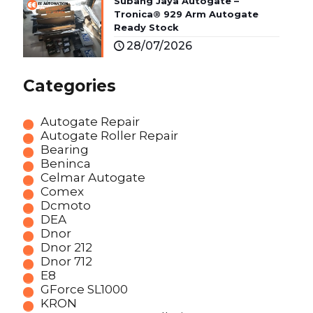
Subang Jaya Autogate –
Tronica® 929 Arm Autogate
Ready Stock
28/07/2026
Categories
Autogate Repair
Autogate Roller Repair
Bearing
Beninca
Celmar Autogate
Comex
Dcmoto
DEA
Dnor
Dnor 212
Dnor 712
E8
GForce SL1000
KRON