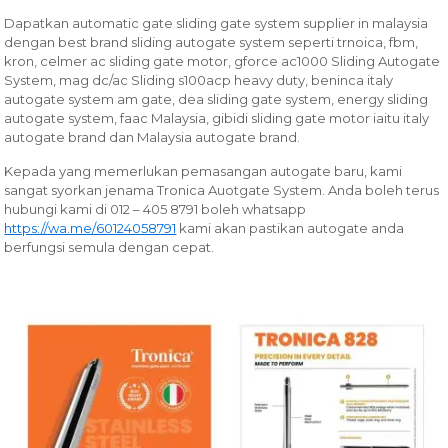
Dapatkan automatic gate sliding gate system supplier in malaysia
dengan best brand sliding autogate system seperti trnoica, fbm,
kron, celmer ac sliding gate motor, gforce ac1000 Sliding Autogate
System, mag dc/ac Sliding s100acp heavy duty, beninca italy
autogate system am gate, dea sliding gate system, energy sliding
autogate system, faac Malaysia, gibidi sliding gate motor iaitu italy
autogate brand dan Malaysia autogate brand.
Kepada yang memerlukan pemasangan autogate baru, kami
sangat syorkan jenama Tronica Auotgate System. Anda boleh terus
hubungi kami di 012 – 405 8791 boleh whatsapp
https://wa.me/60124058791
kami akan pastikan autogate anda
berfungsi semula dengan cepat.