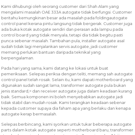
Kami dihubungi oleh seorang customer dari Shah Alam yang
mengalami masalah OAE 333A autogate tidak berfungsi. Customer
beritahu kemungkinan besar ada masalah pada foldingautogate
control panel kerana pintu langsung tidak bergerak. Customer juga
ada buka kotak autogate sendiri dan perasan ada lampu pada
control board yang tidak menyala, tetapi dia tidak begitu pasti
punca sebenar masalah. Tambahan pula, installer autogate asal
sudah tidak lagi menjalankan servis autogate, jadi customer
memang perlukan bantuan daripada teknikal yang
berpengalaman.
Pada hari yang sama, kami datang ke lokasi untuk buat
pemeriksaan. Selepas periksa dengan teliti, memang sah autogate
control panel telah rosak. Selain itu, kami dapati motherboard yang
digunakan sudah sangat lama, transformer autogate pula bukan
jenis standard,= dan receiver autogate juga dalam keadaan kurang
baik. Semua komponen ini boleh menyebabkan autogate jadi
tidak stabil dan mudah rosak. Kami terangkan keadaan sebenar
kepada customer supaya dia faham apa yang berlaku dan kenapa
autogate kerap bermasalah.
Selepas berbincang, kami syorkan untuk tukar beberapa autogate
parts dalam kotak autogate seperti motherboard baru, transformer