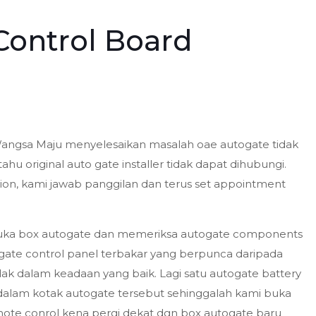
Control Board
angsa Maju menyelesaikan masalah oae autogate tidak
hu original auto gate installer tidak dapat dihubungi.
ion, kami jawab panggilan dan terus set appointment
buka box autogate dan memeriksa autogate components
ate control panel terbakar yang berpunca daripada
dak dalam keadaan yang baik. Lagi satu autogate battery
idalam kotak autogate tersebut sehinggalah kami buka
mote conrol kena pergi dekat dgn box autogate baru