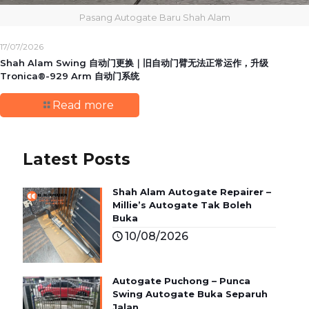
Pasang Autogate Baru Shah Alam
17/07/2026
Shah Alam Swing 自动门更换｜旧自动门臂无法正常运作，升级
Tronica®-929 Arm 自动门系统
Read more
Latest Posts
Shah Alam Autogate Repairer –
Millie’s Autogate Tak Boleh
Buka
10/08/2026
Autogate Puchong – Punca
Swing Autogate Buka Separuh
Jalan