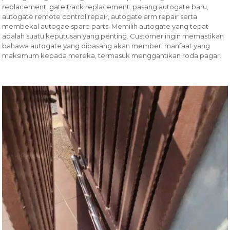
replacement, gate track replacement, pasang autogate baru,
autogate remote control repair, autogate arm repair serta
membekal autogae spare parts. Memilih autogate yang tepat
adalah suatu keputusan yang penting. Customer ingin memastikan
bahawa autogate yang dipasang akan memberi manfaat yang
maksimum kepada mereka, termasuk menggantikan roda pagar.