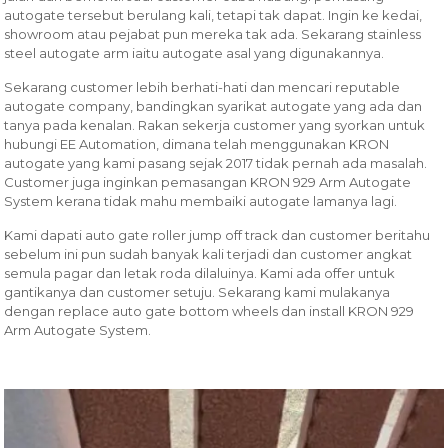
autogate tersebut berulang kali, tetapi tak dapat. Ingin ke kedai,
showroom atau pejabat pun mereka tak ada. Sekarang stainless
steel autogate arm iaitu autogate asal yang digunakannya.
Sekarang customer lebih berhati-hati dan mencari reputable
autogate company, bandingkan syarikat autogate yang ada dan
tanya pada kenalan. Rakan sekerja customer yang syorkan untuk
hubungi EE Automation, dimana telah menggunakan KRON
autogate yang kami pasang sejak 2017 tidak pernah ada masalah.
Customer juga inginkan pemasangan KRON 929 Arm Autogate
System kerana tidak mahu membaiki autogate lamanya lagi.
Kami dapati auto gate roller jump off track dan customer beritahu
sebelum ini pun sudah banyak kali terjadi dan customer angkat
semula pagar dan letak roda dilaluinya. Kami ada offer untuk
gantikanya dan customer setuju. Sekarang kami mulakanya
dengan replace auto gate bottom wheels dan install KRON 929
Arm Autogate System.