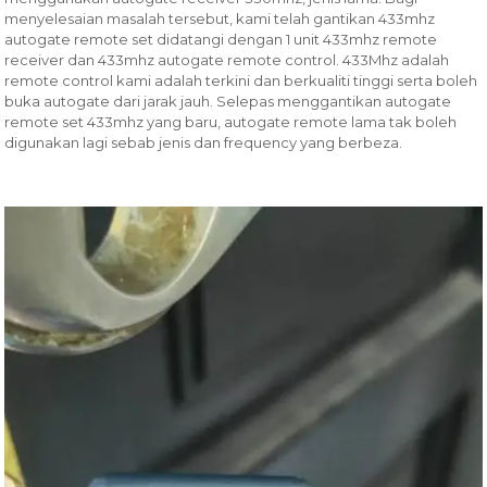
menyelesaian masalah tersebut, kami telah gantikan 433mhz
autogate remote set didatangi dengan 1 unit 433mhz remote
receiver dan 433mhz autogate remote control. 433Mhz adalah
remote control kami adalah terkini dan berkualiti tinggi serta boleh
buka autogate dari jarak jauh. Selepas menggantikan autogate
remote set 433mhz yang baru, autogate remote lama tak boleh
digunakan lagi sebab jenis dan frequency yang berbeza.