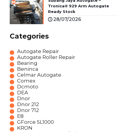
Subang Jaya Autogate –
Tronica® 929 Arm Autogate
Ready Stock
28/07/2026
Categories
Autogate Repair
Autogate Roller Repair
Bearing
Beninca
Celmar Autogate
Comex
Dcmoto
DEA
Dnor
Dnor 212
Dnor 712
E8
GForce SL1000
KRON