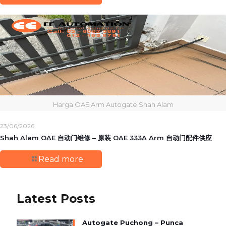
Harga OAE Arm Autogate Shah Alam
23/06/2026
Shah Alam OAE 自动门维修 – 原装 OAE 333A Arm 自动门配件供应
Read more
Latest Posts
Autogate Puchong – Punca