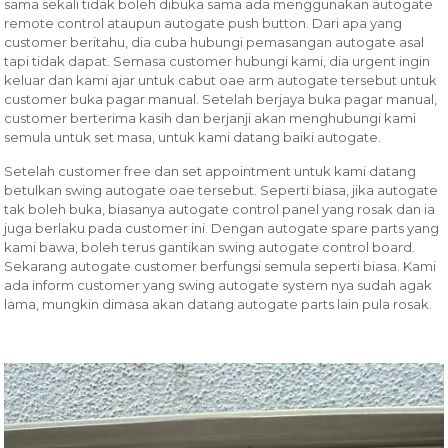
sama sekali tidak boleh dibuka sama ada menggunakan autogate
remote control ataupun autogate push button. Dari apa yang
customer beritahu, dia cuba hubungi pemasangan autogate asal
tapi tidak dapat. Semasa customer hubungi kami, dia urgent ingin
keluar dan kami ajar untuk cabut oae arm autogate tersebut untuk
customer buka pagar manual. Setelah berjaya buka pagar manual,
customer berterima kasih dan berjanji akan menghubungi kami
semula untuk set masa, untuk kami datang baiki autogate.
Setelah customer free dan set appointment untuk kami datang
betulkan swing autogate oae tersebut. Seperti biasa, jika autogate
tak boleh buka, biasanya autogate control panel yang rosak dan ia
juga berlaku pada customer ini. Dengan autogate spare parts yang
kami bawa, boleh terus gantikan swing autogate control board.
Sekarang autogate customer berfungsi semula seperti biasa. Kami
ada inform customer yang swing autogate system nya sudah agak
lama, mungkin dimasa akan datang autogate parts lain pula rosak.