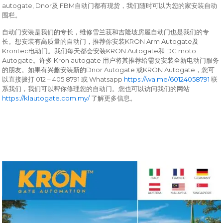
autogate, Dnor
FBM
及
自动门都有现货，我们随时可以为您的家安装自动
围栏。
自动门安装是我们的专长，维修雪兰莪和吉隆坡房屋自动门也是我们的专
KRON Arm Autogate
长。想安装有高质量的自动门，推荐你安装
及
Krontec
KRON Autogate
DC moto
电动门。我们每天都会安装
和
Autogate
Kron autogate
。许多
用户将其推荐给需要安装全新电动门服务
Dnor Autogate
KRON Autogate
的朋友。如果有兴趣安装新的
或
，您可
012 – 405 8791
Whatsapp
https://wa.me/60124058791
以直接拨打
或
联
系我们，我们可以帮你修理您的自动门。您也可以访问我们的网站
https://klautogate.com.my/
了解更多信息。