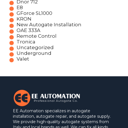
Dnor 712
E8
GForce SL1000
KRON
New Autogate Installation
OAE 333A
Remote Control
Tronica
Uncategorized
Underground
Valet
EE Automation specializes in autogate
installation, autogate repair, and autogate supply.
We provide high-quality autogate systems from
Italy and local brands as well. We can fix all kinds