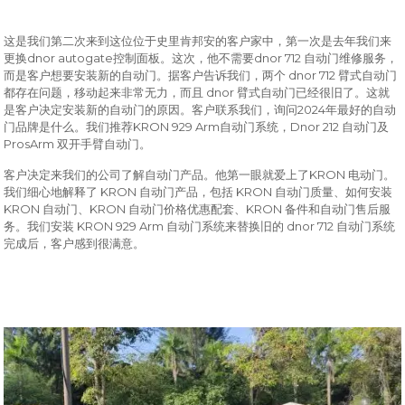
这是我们第二次来到这位位于史里肯邦安的客户家中，第一次是去年我们来
dnor autogate
dnor 712
更换
控制面板。这次，他不需要
自动门维修服务，
dnor 712
而是客户想要安装新的自动门。据客户告诉我们，两个
臂式自动门
dnor
都存在问题，移动起来非常无力，而且
臂式自动门已经很旧了。这就
2024
是客户决定安装新的自动门的原因。客户联系我们，询问
年最好的自动
KRON 929 Arm
Dnor 212
门品牌是什么。我们推荐
自动门系统，
自动门及
ProsArm
双开手臂自动门。
KRON
客户决定来我们的公司了解自动门产品。他第一眼就爱上了
电动门。
KRON
KRON
我们细心地解释了
自动门产品，包括
自动门质量、如何安装
KRON
KRON
KRON
自动门、
自动门价格优惠配套、
备件和自动门售后服
KRON 929 Arm
dnor 712
务。我们安装
自动门系统来替换旧的
自动门系统
完成后，客户感到很满意。