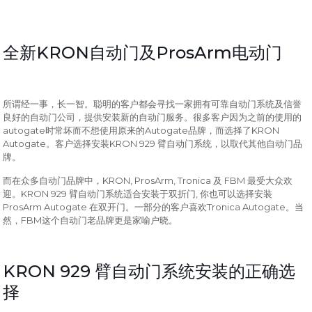
KRON
ProsArm
全新
自动门及
电动门
所谓经一事，长一智。聪明的客户都会寻找一家拥有可靠自动门系统及信誉
良好的自动门公司，提供安装新的自动门服务。很多客户因为之前的使用的
autogate
Autogate
KRON
时常坏而不想使用原来的
品牌，而选择了
Autogate
KRON 929
。客户选择安装
臂自动门系统，以取代其他自动门品
牌。
KRON, ProsArm, Tronica
FBM
而在众多自动门品牌中，
及
最受大众欢
KRON 929
,
迎。
臂自动门系统适合安装于双折门
你也可以选择安装
ProsArm Autogate
Tronica Autogate
在双开门。一部分的客户喜欢
。当
FBM
然，
这个自动门老品牌更是家喻户晓。
KRON 929
臂自动门系统安装的正确选
择